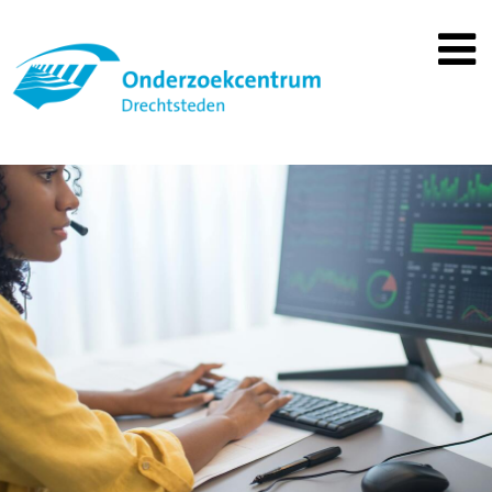
Spring
naar
inhoud