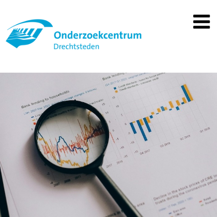
Spring
naar
inhoud