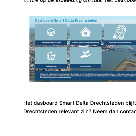
Het das
boa
rd Sm
art Delta Drechtsteden blijf
Drechtsteden relevant zijn? Neem dan conta