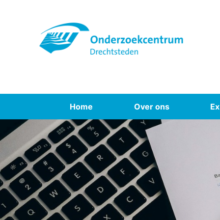
Spring
naar
inhoud
Home
Over ons
Ex