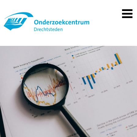
Spring
naar
inhoud