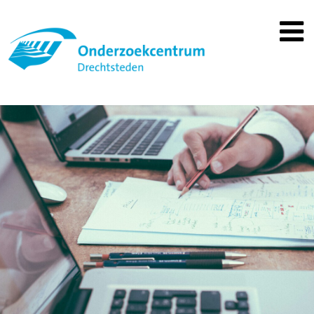
Spring
naar
inhoud