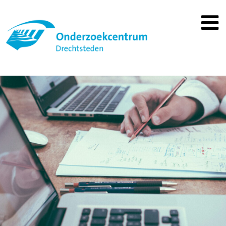
Spring
naar
inhoud