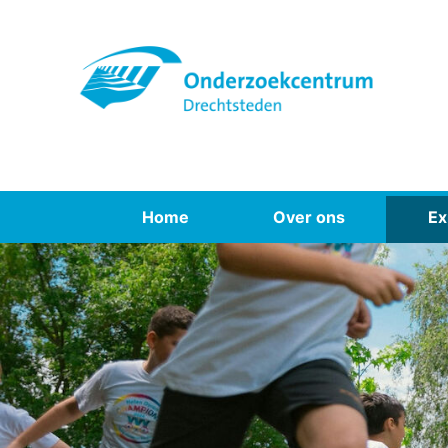
Spring
naar
inhoud
Home
Over ons
Ex