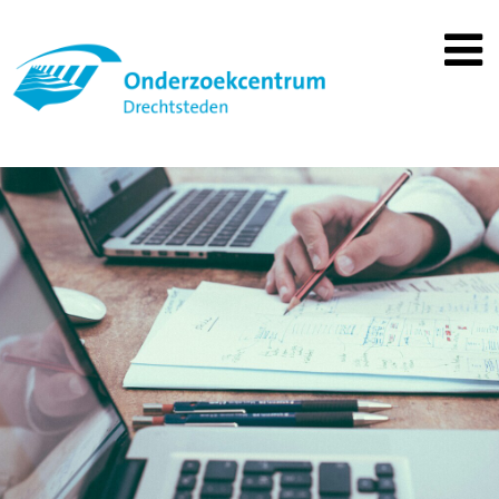
Spring
naar
inhoud