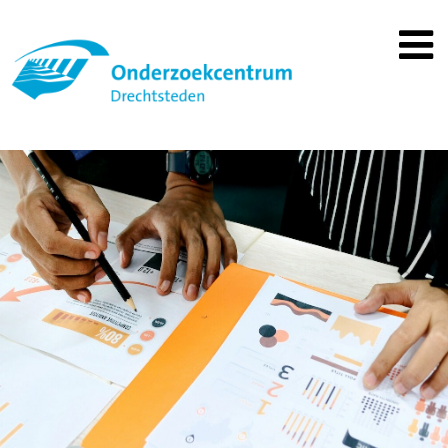
Spring
naar
inhoud