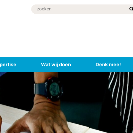
pertise
Wat wij doen
Denk mee!