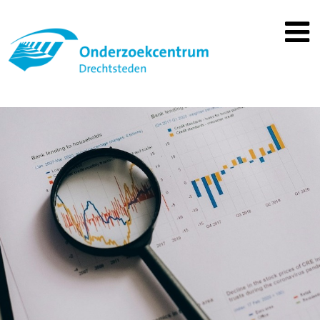
Spring
naar
inhoud